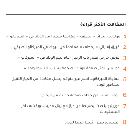
المقالات الأكثر قراءة
1
مولودية الجزائر « يخطف » مهاجما متميزا من الوداد في « الميركاتو »
2
فريق إماراتي « يخطف » مهاجما من الرجاء في الميركاتو الصيفي
3
عرض خارجي يفتح باب الرحيل أمام نجم الوداد في « الميركاتو »
4
كواليس تعثر صفقة الوداد الضخمة بسبب « شرط واحد »
5
مفاجأة الميركاتو... اسم غير متوقع يحمل مفاجأة من العيار الثقيل
لجماهير الوداد
6
الوداد يقترب من خطف صفقة جديدة من الرجاء
7
مورينيو يتحدث بصراحة عن دياز مع ريال مدريد... ويكشف آخر
المستجدات
8
العسري يعين رئيسا جديدا للوداد