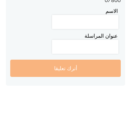
0
/
800
الاسم
عنوان المراسلة
أترك تعليقا