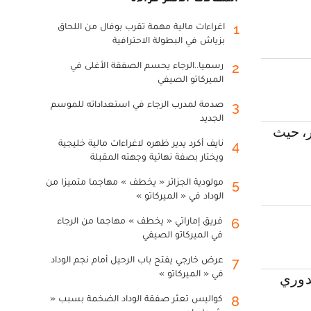
اغراءات مالية مهمة تقرب بوفال من اللحاق
1
بزياش في البطولة الاحترافية
رسميا..الرجاء يحسم الصفقة الأغلى في
2
الميركاتو الصيفي
صدمة لمدرب الرجاء في استعداداته للموسم
3
الجديد
، حيث
نايف أكرد يدير ظهره لاغراءات مالية خليجية
4
ويختار بصفة نهائية وجهته المقبلة
مولودية الجزائر « يخطف » مهاجما متميزا من
5
الوداد في « الميركاتو »
فريق إماراتي « يخطف » مهاجما من الرجاء
6
في الميركاتو الصيفي
عرض خارجي يفتح باب الرحيل أمام نجم الوداد
7
في « الميركاتو »
دوري
كواليس تعثر صفقة الوداد الضخمة بسبب «
8