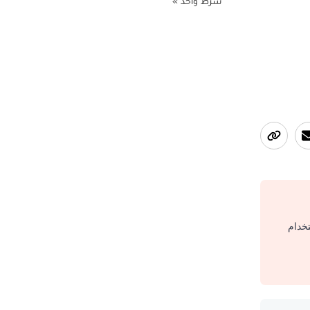
شرط واحد »
تخدام