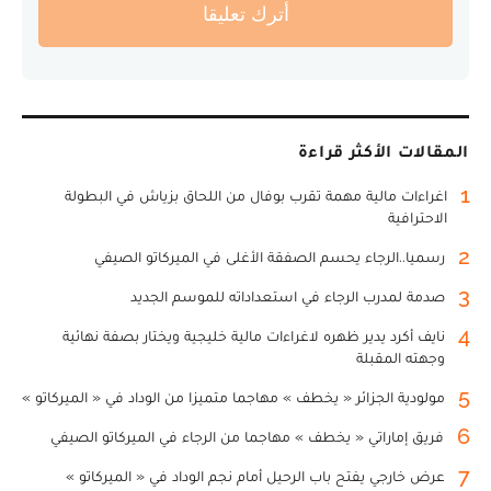
أترك تعليقا
المقالات الأكثر قراءة
1
اغراءات مالية مهمة تقرب بوفال من اللحاق بزياش في البطولة
الاحترافية
2
رسميا..الرجاء يحسم الصفقة الأغلى في الميركاتو الصيفي
3
صدمة لمدرب الرجاء في استعداداته للموسم الجديد
4
نايف أكرد يدير ظهره لاغراءات مالية خليجية ويختار بصفة نهائية
وجهته المقبلة
5
مولودية الجزائر « يخطف » مهاجما متميزا من الوداد في « الميركاتو »
6
فريق إماراتي « يخطف » مهاجما من الرجاء في الميركاتو الصيفي
7
عرض خارجي يفتح باب الرحيل أمام نجم الوداد في « الميركاتو »