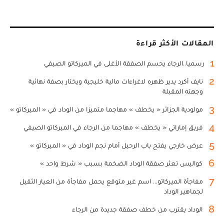
المقالات الأكثر قراءة
1
رسميا..الرجاء يحسم الصفقة الأغلى في الميركاتو الصيفي
2
نايف أكرد يدير ظهره لاغراءات مالية خليجية ويختار بصفة نهائية
وجهته المقبلة
3
مولودية الجزائر « يخطف » مهاجما متميزا من الوداد في « الميركاتو »
4
فريق إماراتي « يخطف » مهاجما من الرجاء في الميركاتو الصيفي
5
عرض خارجي يفتح باب الرحيل أمام نجم الوداد في « الميركاتو »
6
كواليس تعثر صفقة الوداد الضخمة بسبب « شرط واحد »
7
مفاجأة الميركاتو... اسم غير متوقع يحمل مفاجأة من العيار الثقيل
لجماهير الوداد
8
الوداد يقترب من خطف صفقة جديدة من الرجاء