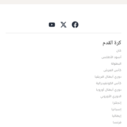
كرة القدم
كان
أسود الأطلس
البطولة
كأس العرش
دوري أبطال افريقيا
كأس الكونفيدرالية
دوري أبطال أوروبا
الدوري الأوروبي
إنجلترا
إسبانيا
إيطاليا
فرنسا