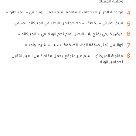
وجهته المقبلة
4
مولودية الجزائر « يخطف » مهاجما متميزا من الوداد في « الميركاتو »
5
فريق إماراتي « يخطف » مهاجما من الرجاء في الميركاتو الصيفي
6
عرض خارجي يفتح باب الرحيل أمام نجم الوداد في « الميركاتو »
7
كواليس تعثر صفقة الوداد الضخمة بسبب « شرط واحد »
8
مفاجأة الميركاتو... اسم غير متوقع يحمل مفاجأة من العيار الثقيل
لجماهير الوداد