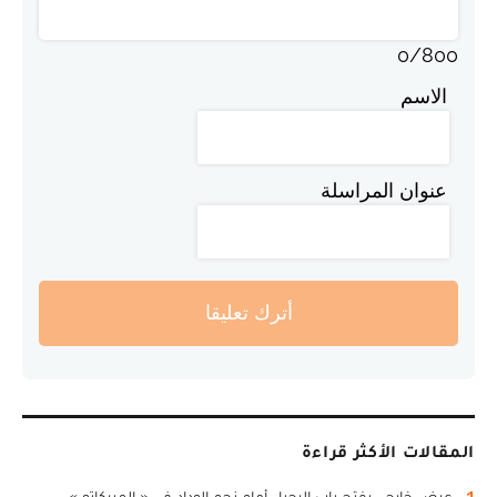
0
/
800
الاسم
عنوان المراسلة
أترك تعليقا
المقالات الأكثر قراءة
1
عرض خارجي يفتح باب الرحيل أمام نجم الوداد في « الميركاتو »