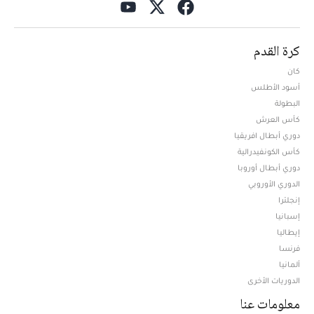
كرة القدم
كان
أسود الأطلس
البطولة
كأس العرش
دوري أبطال افريقيا
كأس الكونفيدرالية
دوري أبطال أوروبا
الدوري الأوروبي
إنجلترا
إسبانيا
إيطاليا
فرنسا
ألمانيا
الدوريات الأخرى
معلومات عنا