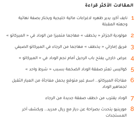
المقالات الأكثر قراءة
1
نايف أكرد يدير ظهره لاغراءات مالية خليجية ويختار بصفة نهائية
وجهته المقبلة
2
مولودية الجزائر « يخطف » مهاجما متميزا من الوداد في « الميركاتو »
3
فريق إماراتي « يخطف » مهاجما من الرجاء في الميركاتو الصيفي
4
عرض خارجي يفتح باب الرحيل أمام نجم الوداد في « الميركاتو »
5
كواليس تعثر صفقة الوداد الضخمة بسبب « شرط واحد »
6
مفاجأة الميركاتو... اسم غير متوقع يحمل مفاجأة من العيار الثقيل
لجماهير الوداد
7
الوداد يقترب من خطف صفقة جديدة من الرجاء
8
مورينيو يتحدث بصراحة عن دياز مع ريال مدريد... ويكشف آخر
المستجدات