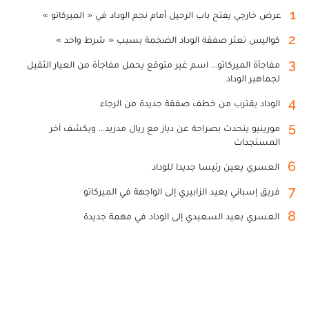
1
عرض خارجي يفتح باب الرحيل أمام نجم الوداد في « الميركاتو »
2
كواليس تعثر صفقة الوداد الضخمة بسبب « شرط واحد »
3
مفاجأة الميركاتو... اسم غير متوقع يحمل مفاجأة من العيار الثقيل
لجماهير الوداد
4
الوداد يقترب من خطف صفقة جديدة من الرجاء
5
مورينيو يتحدث بصراحة عن دياز مع ريال مدريد... ويكشف آخر
المستجدات
6
العسري يعين رئيسا جديدا للوداد
7
فريق إسباني يعيد الزابيري إلى الواجهة في الميركاتو
8
العسري يعيد السعيدي إلى الوداد في مهمة جديدة