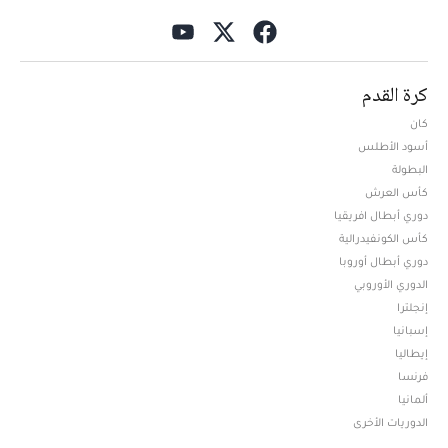
كرة القدم
كان
أسود الأطلس
البطولة
كأس العرش
دوري أبطال افريقيا
كأس الكونفيدرالية
دوري أبطال أوروبا
الدوري الأوروبي
إنجلترا
إسبانيا
إيطاليا
فرنسا
ألمانيا
الدوريات الأخرى