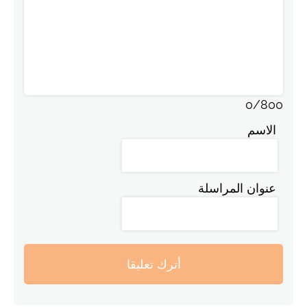
0
/
800
الاسم
عنوان المراسلة
أترك تعليقا