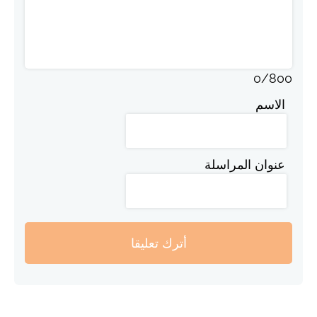
0
/
800
الاسم
عنوان المراسلة
أترك تعليقا