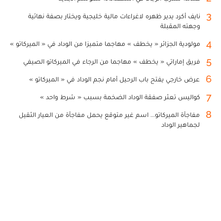
3
نايف أكرد يدير ظهره لاغراءات مالية خليجية ويختار بصفة نهائية
وجهته المقبلة
4
مولودية الجزائر « يخطف » مهاجما متميزا من الوداد في « الميركاتو »
5
فريق إماراتي « يخطف » مهاجما من الرجاء في الميركاتو الصيفي
6
عرض خارجي يفتح باب الرحيل أمام نجم الوداد في « الميركاتو »
7
كواليس تعثر صفقة الوداد الضخمة بسبب « شرط واحد »
8
مفاجأة الميركاتو... اسم غير متوقع يحمل مفاجأة من العيار الثقيل
لجماهير الوداد