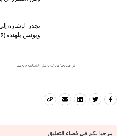
ويونس بلهندة (2012)، ومروان الشماخ (2009).
في 05/04/2022 على الساعة 22:00
مرحبا بكم في فضاء التعليق