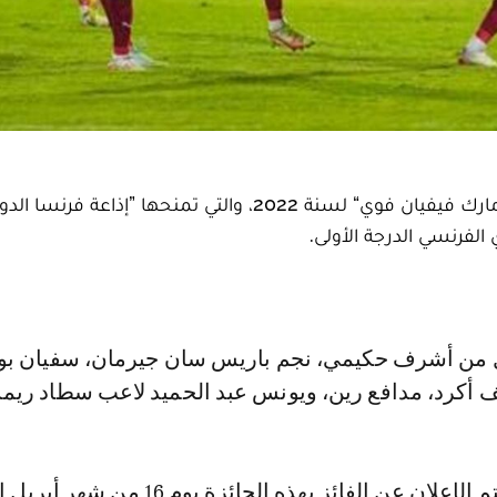
جرى ترشيح أربعة لاعبين مغاربة للتنافس على جائزة ”مارك فيفيان فوي“ لسنة 2022، والتي تمنحها ”إذاعة فرن
ف أكرد، مدافع رين، ويونس عبد الحميد لاعب سطاد ري
ن عن الفائز بهذه الجائزة يوم 16 من شهر أبريل الجاري.