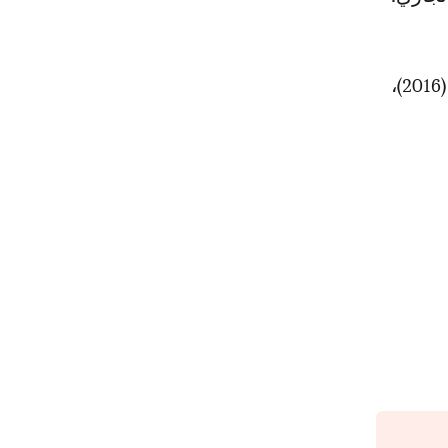
تجدر الإشارة إلى أن هذه الجائزة، سبق وأن توج بها كل من سفيان بوفال (2016)،