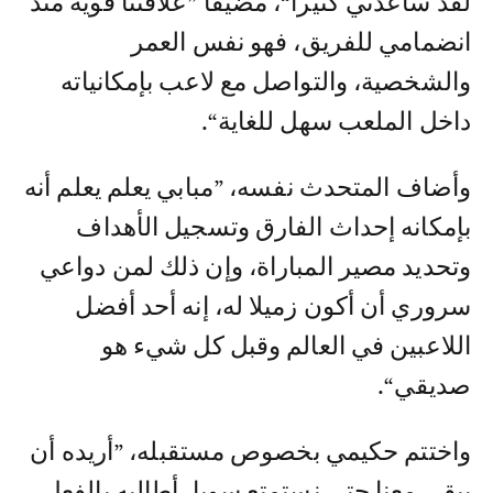
لقد ساعدني كثيرا“، مضيفا ”علاقتنا قوية منذ
انضمامي للفريق، فهو نفس العمر
والشخصية، والتواصل مع لاعب بإمكانياته
داخل الملعب سهل للغاية“.
وأضاف المتحدث نفسه، ”مبابي يعلم يعلم أنه
بإمكانه إحداث الفارق وتسجيل الأهداف
وتحديد مصير المباراة، وإن ذلك لمن دواعي
سروري أن أكون زميلا له، إنه أحد أفضل
اللاعبين في العالم وقبل كل شيء هو
صديقي“.
واختتم حكيمي بخصوص مستقبله، ”أريده أن
يبقى معنا حتى نستمتع سويا، أطالبه بالفعل