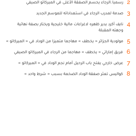
2
رسميا..الرجاء يحسم الصفقة الأغلى في الميركاتو الصيفي
3
صدمة لمدرب الرجاء في استعداداته للموسم الجديد
4
نايف أكرد يدير ظهره لاغراءات مالية خليجية ويختار بصفة نهائية
وجهته المقبلة
5
مولودية الجزائر « يخطف » مهاجما متميزا من الوداد في « الميركاتو »
6
فريق إماراتي « يخطف » مهاجما من الرجاء في الميركاتو الصيفي
7
عرض خارجي يفتح باب الرحيل أمام نجم الوداد في « الميركاتو »
8
كواليس تعثر صفقة الوداد الضخمة بسبب « شرط واحد »