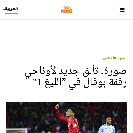
العربية
▾
أسود الأطلس
صورة. تألق جديد لأوناحي
رفقة بوفال في ”الليغ 1“