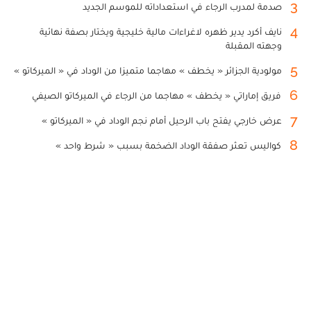
3
صدمة لمدرب الرجاء في استعداداته للموسم الجديد
4
نايف أكرد يدير ظهره لاغراءات مالية خليجية ويختار بصفة نهائية
وجهته المقبلة
5
مولودية الجزائر « يخطف » مهاجما متميزا من الوداد في « الميركاتو »
6
فريق إماراتي « يخطف » مهاجما من الرجاء في الميركاتو الصيفي
7
عرض خارجي يفتح باب الرحيل أمام نجم الوداد في « الميركاتو »
8
كواليس تعثر صفقة الوداد الضخمة بسبب « شرط واحد »