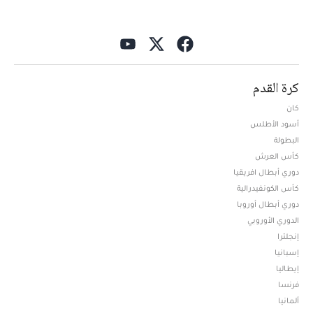
كرة القدم
كان
أسود الأطلس
البطولة
كأس العرش
دوري أبطال افريقيا
كأس الكونفيدرالية
دوري أبطال أوروبا
الدوري الأوروبي
إنجلترا
إسبانيا
إيطاليا
فرنسا
ألمانيا