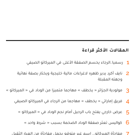
المقالات الأكثر قراءة
1
رسميا..الرجاء يحسم الصفقة الأغلى في الميركاتو الصيفي
2
نايف أكرد يدير ظهره لاغراءات مالية خليجية ويختار بصفة نهائية
وجهته المقبلة
3
مولودية الجزائر « يخطف » مهاجما متميزا من الوداد في « الميركاتو »
4
فريق إماراتي « يخطف » مهاجما من الرجاء في الميركاتو الصيفي
5
عرض خارجي يفتح باب الرحيل أمام نجم الوداد في « الميركاتو »
6
كواليس تعثر صفقة الوداد الضخمة بسبب « شرط واحد »
7
مفاجأة الميركاتو... اسم غير متوقع يحمل مفاجأة من العيار الثقيل