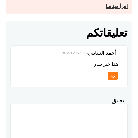
اقرأ ميثاقنا
تعليقاتكم
أحمد الشايبي
2017-12-05 18:32:51
هذا خبر سار
رد
تعليق