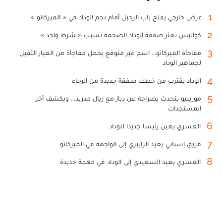
1
عرض خارجي يفتح باب الرحيل أمام نجم الوداد في « الميركاتو »
2
كواليس تعثر صفقة الوداد الضخمة بسبب « شرط واحد »
3
مفاجأة الميركاتو... اسم غير متوقع يحمل مفاجأة من العيار الثقيل
لجماهير الوداد
4
الوداد يقترب من خطف صفقة جديدة من الرجاء
5
مورينيو يتحدث بصراحة عن دياز مع ريال مدريد... ويكشف آخر
المستجدات
6
العسري يعين رئيسا جديدا للوداد
7
فريق إسباني يعيد الزابيري إلى الواجهة في الميركاتو
8
العسري يعيد السعيدي إلى الوداد في مهمة جديدة