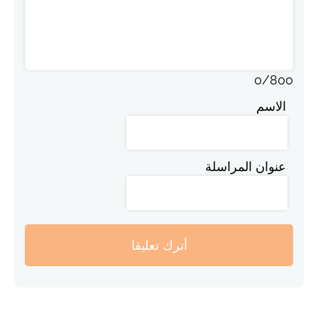
0
/
800
الاسم
عنوان المراسلة
أترك تعليقا