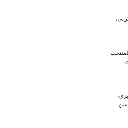
ربي،
لمنتخب
ت
يزي،
حسن