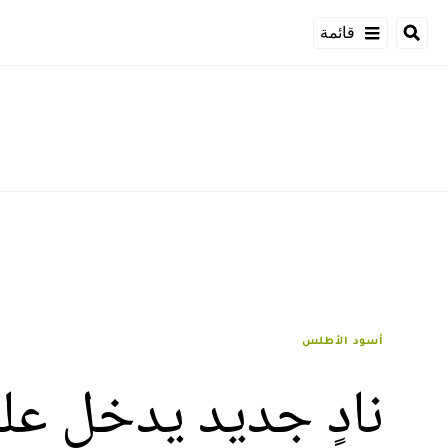
قائمة
أسود الأطلس
نادٍ جديد يدخل ع