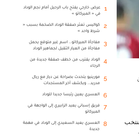
عرض خارجي يفتح باب الرحيل أمام نجم الوداد
1
في « الميركاتو »
كواليس تعثر صفقة الوداد الضخمة بسبب «
2
شرط واحد »
مفاجأة الميركاتو... اسم غير متوقع يحمل
3
مفاجأة من العيار الثقيل لجماهير الوداد
الوداد يقترب من خطف صفقة جديدة من
4
الرجاء
مورينيو يتحدث بصراحة عن دياز مع ريال
5
مدريد... ويكشف آخر المستجدات
العسري يعين رئيسا جديدا للوداد
6
فريق إسباني يعيد الزابيري إلى الواجهة في
7
الميركاتو
العسري يعيد السعيدي إلى الوداد في مهمة
8
جديدة