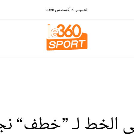
الخميس
6
أغسطس
2026
لى الخط لـ ”خطف“ نج