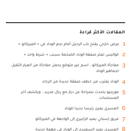
المقالات الأكثر قراءة
1
عرض خارجي يفتح باب الرحيل أمام نجم الوداد في « الميركاتو »
2
كواليس تعثر صفقة الوداد الضخمة بسبب « شرط واحد »
3
مفاجأة الميركاتو... اسم غير متوقع يحمل مفاجأة من العيار الثقيل
لجماهير الوداد
4
الوداد يقترب من خطف صفقة جديدة من الرجاء
5
مورينيو يتحدث بصراحة عن دياز مع ريال مدريد... ويكشف آخر
المستجدات
6
العسري يعين رئيسا جديدا للوداد
7
فريق إسباني يعيد الزابيري إلى الواجهة في الميركاتو
8
العسري يعيد السعيدي إلى الوداد في مهمة جديدة