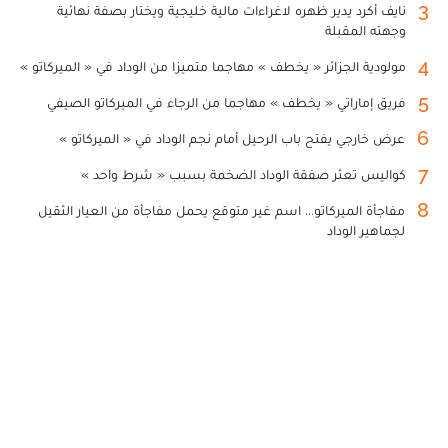
3
نايف أكرد يدير ظهره لاغراءات مالية خليجية ويختار بصفة نهائية
وجهته المقبلة
4
مولودية الجزائر « يخطف » مهاجما متميزا من الوداد في « الميركاتو »
5
فريق إماراتي « يخطف » مهاجما من الرجاء في الميركاتو الصيفي
6
عرض خارجي يفتح باب الرحيل أمام نجم الوداد في « الميركاتو »
7
كواليس تعثر صفقة الوداد الضخمة بسبب « شرط واحد »
8
مفاجأة الميركاتو... اسم غير متوقع يحمل مفاجأة من العيار الثقيل
لجماهير الوداد