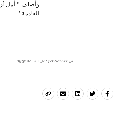
وأضاف: "نأمل أن
القادمة."
في 13/06/2022 على الساعة 15:32