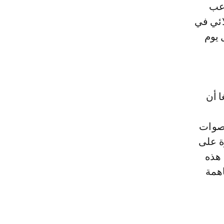
اعب
زملائي في
 يوم
ا أن
أصوات
ة على
 هذه
اهمة