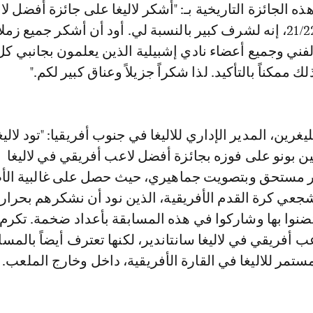
ه الجائزة التاريخية بـ: "أشكر لاليغا على جائزة أفضل ل
أفريقي لموسم 21/22، إنه لشرف كبير بالنسبة لي. أود أن أشكر جميع 
لفني وجميع أعضاء نادي إشبيلية الذين يعلمون بجانبي كل
ك ممكناً بالتأكيد. لذا شكراً جزيلاً وعناق كبير لكم."
رين، المدير الإداري للاليغا في جنوب أفريقيا: "تود لاليغ
ن بونو على فوزه بجائزة أفضل لاعب أفريقي في لاليغا
أمر مستحق وبتصويت جماهيري، حيث حصل على غالبية ال
جعي كرة القدم الأفريقية، الذين نود أن نشكرهم بحرار
ضنوا بها وشاركوا في هذه المسابقة بأعداد ضخمة. تكرم
ب أفريقي في لاليغا سانتاندير، لكنها تعترف أيضاً بالمس
مستمر للاليغا في القارة الأفريقية، داخل وخارج الملعب.