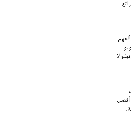
م رائع
ألقهم
نو
موسم 1996-1997 مع ديبورتيفو لا
ت
 أفضل
ة.