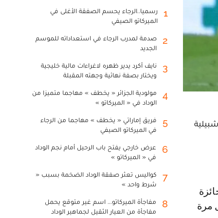
رسميا..الرجاء يحسم الصفقة الأغلى في
1
الميركاتو الصيفي
صدمة لمدرب الرجاء في استعداداته للموسم
2
الجديد
نايف أكرد يدير ظهره لاغراءات مالية خليجية
3
ويختار بصفة نهائية وجهته المقبلة
مولودية الجزائر « يخطف » مهاجما متميزا من
4
الوداد في « الميركاتو »
فريق إماراتي « يخطف » مهاجما من الرجاء
5
شبيلية
في الميركاتو الصيفي
عرض خارجي يفتح باب الرحيل أمام نجم الوداد
6
في « الميركاتو »
كواليس تعثر صفقة الوداد الضخمة بسبب «
7
شرط واحد »
مفاجأة الميركاتو... اسم غير متوقع يحمل
8
ل مرة
مفاجأة من العيار الثقيل لجماهير الوداد