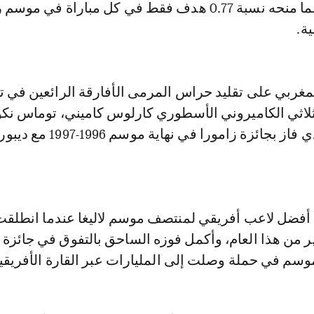
لاليغا سانتاندير مما منحه نسبة 0.77 هدف فقط في كل مباراة في موس
ية.
مغربي على تقليد حراس المرمى الأفارقة الرائعين في ت
لثلاثي الكاميروني الأسطوري كارلوس كاميني، توماس نكو
وجاك سونغو، الذي فاز بجائزة زامورا في نهاية 
زة أفضل لاعب أفريقي لمنتصف موسم لاليغا عندما انطلق
ر من هذا العام، وأكمل فوزه الساحق بالتفوق في جائزة
وسم في حملة وصلت إلى المليارات عبر القارة الأفريقي