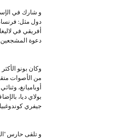
دول مثل: فرنسا، إ
أفريقي في لاليغا
دعوة المشجعين لل
وكان بونو الأكث
من الأصوات متقدم
أوباميانغ، وثنائ
بولاي ديا، بالإض
جيفري كوندوغبيا