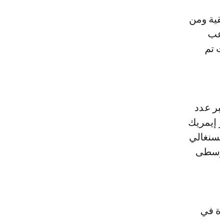
الأفريقية ومن
اعب
 تم
ر عدد
 إيمريك
لسنغالي
لوسطى
 عاما، 24 هدفا فقط في 31 مباراة في