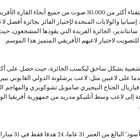
و شارك في الإستفتاء أكثر من 30.000 صوت من جميع أنحاء القارة 
سبانيا والولايات المتحدة لإختيار الفائز بجائزة أفضل ل
 سانتاندير، الجائزة الفريدة التي يقودها المشجعون، حيث
تصويت لاختيار لاعبهم الأفريقي المتميز هذا الموسم.
ر شعبية بشكل ساحق ليكسب الجائزة، حيث حصل على أكب
ا على لاعبين مثل: لاعب برشلونة الدولي الغابوني بيير
ي فياريال الجناح النيجيري صامويل تشوكويزي والمهاجم ا
افة إلى لاعب وسط أتلتيكو مدريد من جمهورية أفريقيا ا
.
و تلقى حارس "الأسود" البالغ من العمر 31