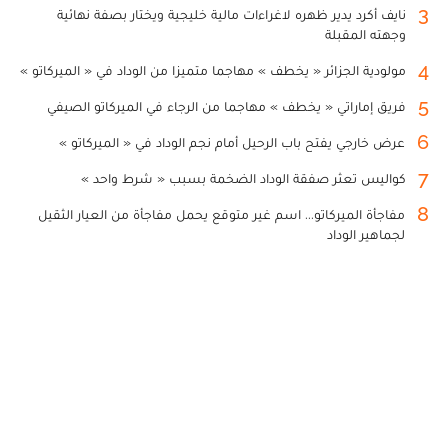
3
نايف أكرد يدير ظهره لاغراءات مالية خليجية ويختار بصفة نهائية
وجهته المقبلة
4
مولودية الجزائر « يخطف » مهاجما متميزا من الوداد في « الميركاتو »
5
فريق إماراتي « يخطف » مهاجما من الرجاء في الميركاتو الصيفي
6
عرض خارجي يفتح باب الرحيل أمام نجم الوداد في « الميركاتو »
7
كواليس تعثر صفقة الوداد الضخمة بسبب « شرط واحد »
8
مفاجأة الميركاتو... اسم غير متوقع يحمل مفاجأة من العيار الثقيل
لجماهير الوداد