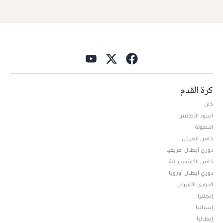
كرة القدم
كان
أسود الأطلس
البطولة
كأس العرش
دوري أبطال افريقيا
كأس الكونفيدرالية
دوري أبطال أوروبا
الدوري الأوروبي
إنجلترا
إسبانيا
إيطاليا