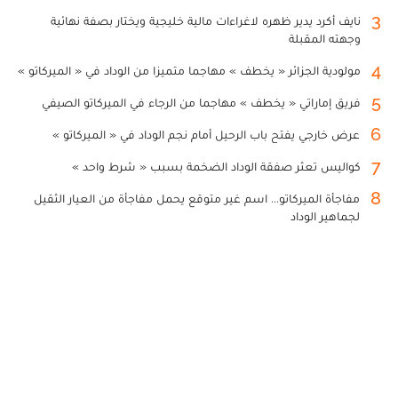
3
نايف أكرد يدير ظهره لاغراءات مالية خليجية ويختار بصفة نهائية
وجهته المقبلة
4
مولودية الجزائر « يخطف » مهاجما متميزا من الوداد في « الميركاتو »
5
فريق إماراتي « يخطف » مهاجما من الرجاء في الميركاتو الصيفي
6
عرض خارجي يفتح باب الرحيل أمام نجم الوداد في « الميركاتو »
7
كواليس تعثر صفقة الوداد الضخمة بسبب « شرط واحد »
8
مفاجأة الميركاتو... اسم غير متوقع يحمل مفاجأة من العيار الثقيل
لجماهير الوداد