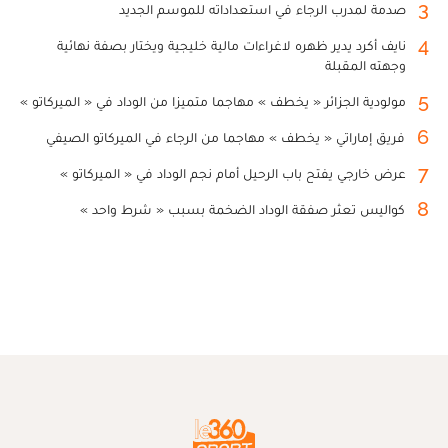
3
صدمة لمدرب الرجاء في استعداداته للموسم الجديد
4
نايف أكرد يدير ظهره لاغراءات مالية خليجية ويختار بصفة نهائية
وجهته المقبلة
5
مولودية الجزائر « يخطف » مهاجما متميزا من الوداد في « الميركاتو »
6
فريق إماراتي « يخطف » مهاجما من الرجاء في الميركاتو الصيفي
7
عرض خارجي يفتح باب الرحيل أمام نجم الوداد في « الميركاتو »
8
كواليس تعثر صفقة الوداد الضخمة بسبب « شرط واحد »