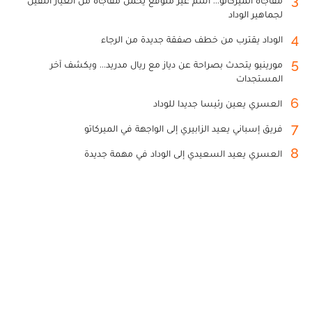
3
مفاجأة الميركاتو... اسم غير متوقع يحمل مفاجأة من العيار الثقيل
لجماهير الوداد
4
الوداد يقترب من خطف صفقة جديدة من الرجاء
5
مورينيو يتحدث بصراحة عن دياز مع ريال مدريد... ويكشف آخر
المستجدات
6
العسري يعين رئيسا جديدا للوداد
7
فريق إسباني يعيد الزابيري إلى الواجهة في الميركاتو
8
العسري يعيد السعيدي إلى الوداد في مهمة جديدة