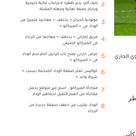
نايف أكرد يدير ظهره لاغراءات مالية خليجية
2
ويختار بصفة نهائية وجهته المقبلة
مولودية الجزائر « يخطف » مهاجما متميزا من
3
الوداد في « الميركاتو »
فريق إماراتي « يخطف » مهاجما من الرجاء
4
في الميركاتو الصيفي
عرض خارجي يفتح باب الرحيل أمام نجم الوداد
5
ي الجاري
في « الميركاتو »
كواليس تعثر صفقة الوداد الضخمة بسبب «
6
شرط واحد »
مفاجأة الميركاتو... اسم غير متوقع يحمل
7
مفاجأة من العيار الثقيل لجماهير الوداد
الوداد يقترب من خطف صفقة جديدة من
8
الرجاء
وكأس