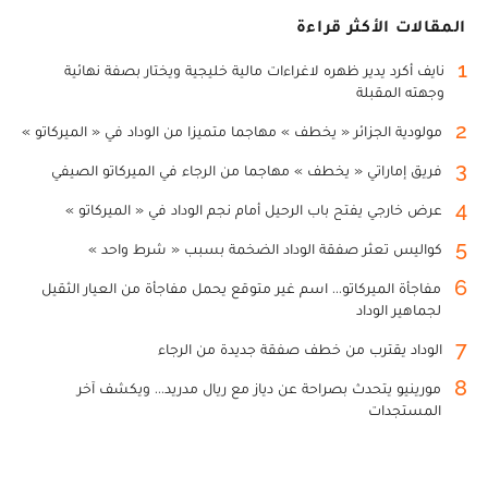
المقالات الأكثر قراءة
1
نايف أكرد يدير ظهره لاغراءات مالية خليجية ويختار بصفة نهائية
وجهته المقبلة
2
مولودية الجزائر « يخطف » مهاجما متميزا من الوداد في « الميركاتو »
3
فريق إماراتي « يخطف » مهاجما من الرجاء في الميركاتو الصيفي
4
عرض خارجي يفتح باب الرحيل أمام نجم الوداد في « الميركاتو »
5
كواليس تعثر صفقة الوداد الضخمة بسبب « شرط واحد »
6
مفاجأة الميركاتو... اسم غير متوقع يحمل مفاجأة من العيار الثقيل
لجماهير الوداد
7
الوداد يقترب من خطف صفقة جديدة من الرجاء
8
مورينيو يتحدث بصراحة عن دياز مع ريال مدريد... ويكشف آخر
المستجدات