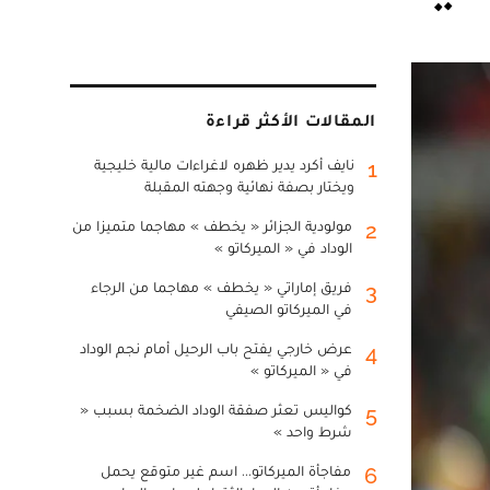
المقالات الأكثر قراءة
نايف أكرد يدير ظهره لاغراءات مالية خليجية
1
ويختار بصفة نهائية وجهته المقبلة
مولودية الجزائر « يخطف » مهاجما متميزا من
2
الوداد في « الميركاتو »
فريق إماراتي « يخطف » مهاجما من الرجاء
3
في الميركاتو الصيفي
عرض خارجي يفتح باب الرحيل أمام نجم الوداد
4
في « الميركاتو »
كواليس تعثر صفقة الوداد الضخمة بسبب «
5
شرط واحد »
مفاجأة الميركاتو... اسم غير متوقع يحمل
6