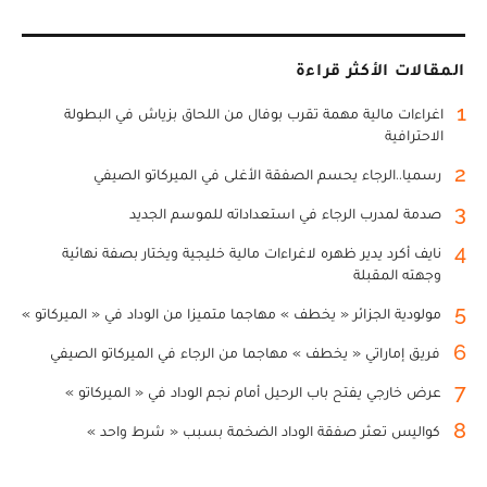
المقالات الأكثر قراءة
1
اغراءات مالية مهمة تقرب بوفال من اللحاق بزياش في البطولة
الاحترافية
2
رسميا..الرجاء يحسم الصفقة الأغلى في الميركاتو الصيفي
3
صدمة لمدرب الرجاء في استعداداته للموسم الجديد
4
نايف أكرد يدير ظهره لاغراءات مالية خليجية ويختار بصفة نهائية
وجهته المقبلة
5
مولودية الجزائر « يخطف » مهاجما متميزا من الوداد في « الميركاتو »
6
فريق إماراتي « يخطف » مهاجما من الرجاء في الميركاتو الصيفي
7
عرض خارجي يفتح باب الرحيل أمام نجم الوداد في « الميركاتو »
8
كواليس تعثر صفقة الوداد الضخمة بسبب « شرط واحد »