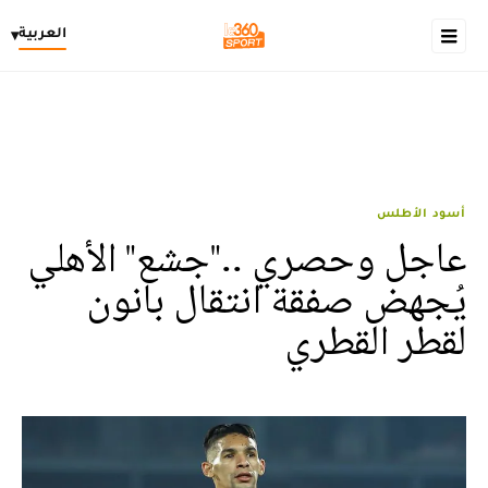
العربية
▾
أسود الأطلس
عاجل وحصري .."جشع" الأهلي
يُجهض صفقة انتقال بانون
لقطر القطري