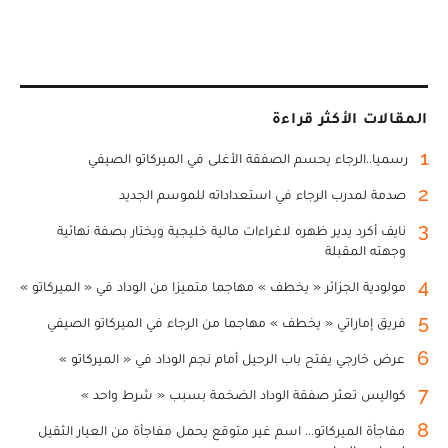
المقالات الأكثر قراءة
1
رسميا..الرجاء يحسم الصفقة الأغلى في الميركاتو الصيفي
2
صدمة لمدرب الرجاء في استعداداته للموسم الجديد
3
نايف أكرد يدير ظهره لاغراءات مالية خليجية ويختار بصفة نهائية
وجهته المقبلة
4
مولودية الجزائر « يخطف » مهاجما متميزا من الوداد في « الميركاتو »
5
فريق إماراتي « يخطف » مهاجما من الرجاء في الميركاتو الصيفي
6
عرض خارجي يفتح باب الرحيل أمام نجم الوداد في « الميركاتو »
7
كواليس تعثر صفقة الوداد الضخمة بسبب « شرط واحد »
8
مفاجأة الميركاتو... اسم غير متوقع يحمل مفاجأة من العيار الثقيل