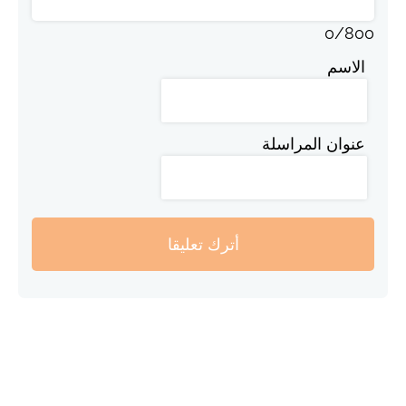
0
/
800
الاسم
عنوان المراسلة
أترك تعليقا