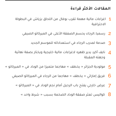
المقالات الأكثر قراءة
1
اغراءات مالية مهمة تقرب بوفال من اللحاق بزياش في البطولة
الاحترافية
2
رسميا..الرجاء يحسم الصفقة الأغلى في الميركاتو الصيفي
3
صدمة لمدرب الرجاء في استعداداته للموسم الجديد
4
نايف أكرد يدير ظهره لاغراءات مالية خليجية ويختار بصفة نهائية
وجهته المقبلة
5
مولودية الجزائر « يخطف » مهاجما متميزا من الوداد في « الميركاتو »
6
فريق إماراتي « يخطف » مهاجما من الرجاء في الميركاتو الصيفي
7
عرض خارجي يفتح باب الرحيل أمام نجم الوداد في « الميركاتو »
8
كواليس تعثر صفقة الوداد الضخمة بسبب « شرط واحد »