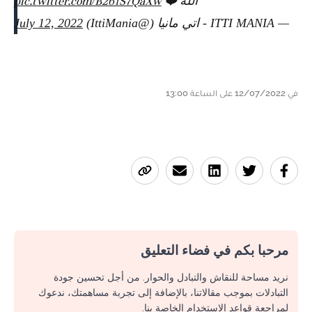
الله ❤️
pic.twitter.com/B261S7QaXw
— ITTI MANIA - اتي مانيا (@IttiMania)
July 12, 2022
في 12/07/2022 على الساعة 13:00
مرحبا بكم في فضاء التعليق
نريد مساحة للنقاش والتبادل والحوار. من أجل تحسين جودة
التبادلات بموجب مقالاتنا، بالإضافة إلى تجربة مساهمتك، ندعوك
لمراجعة قواعد الاستخدام الخاصة بنا.