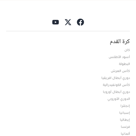
كرة القدم
كان
أسود الأطلس
البطولة
كأس العرش
دوري أبطال افريقيا
كأس الكونفيدرالية
دوري أبطال أوروبا
الدوري الأوروبي
إنجلترا
إسبانيا
إيطاليا
فرنسا
ألمانيا