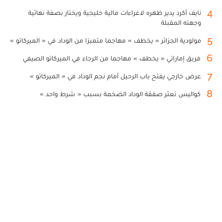
4
نايف أكرد يدير ظهره لاغراءات مالية خليجية ويختار بصفة نهائية
وجهته المقبلة
5
مولودية الجزائر « يخطف » مهاجما متميزا من الوداد في « الميركاتو »
6
فريق إماراتي « يخطف » مهاجما من الرجاء في الميركاتو الصيفي
7
عرض خارجي يفتح باب الرحيل أمام نجم الوداد في « الميركاتو »
8
كواليس تعثر صفقة الوداد الضخمة بسبب « شرط واحد »