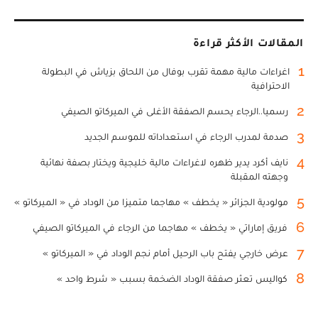
المقالات الأكثر قراءة
1
اغراءات مالية مهمة تقرب بوفال من اللحاق بزياش في البطولة
الاحترافية
2
رسميا..الرجاء يحسم الصفقة الأغلى في الميركاتو الصيفي
3
صدمة لمدرب الرجاء في استعداداته للموسم الجديد
4
نايف أكرد يدير ظهره لاغراءات مالية خليجية ويختار بصفة نهائية
وجهته المقبلة
5
مولودية الجزائر « يخطف » مهاجما متميزا من الوداد في « الميركاتو »
6
فريق إماراتي « يخطف » مهاجما من الرجاء في الميركاتو الصيفي
7
عرض خارجي يفتح باب الرحيل أمام نجم الوداد في « الميركاتو »
8
كواليس تعثر صفقة الوداد الضخمة بسبب « شرط واحد »