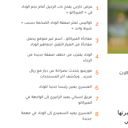
عرض خارجي يفتح باب الرحيل أمام نجم الوداد
1
في « الميركاتو »
كواليس تعثر صفقة الوداد الضخمة بسبب «
2
شرط واحد »
مفاجأة الميركاتو... اسم غير متوقع يحمل
3
مفاجأة من العيار الثقيل لجماهير الوداد
الوداد يقترب من خطف صفقة جديدة من
4
الرجاء
مورينيو يتحدث بصراحة عن دياز مع ريال
5
الات
مدريد... ويكشف آخر المستجدات
العسري يعين رئيسا جديدا للوداد
6
فريق إسباني يعيد الزابيري إلى الواجهة في
7
الميركاتو
العسري يعيد السعيدي إلى الوداد في مهمة
8
جديدة
ي