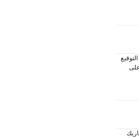
التوقيع
ياته على
اريك