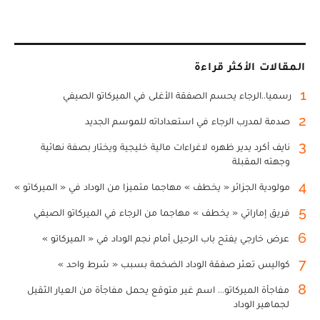
المقالات الأكثر قراءة
1
رسميا..الرجاء يحسم الصفقة الأغلى في الميركاتو الصيفي
2
صدمة لمدرب الرجاء في استعداداته للموسم الجديد
3
نايف أكرد يدير ظهره لاغراءات مالية خليجية ويختار بصفة نهائية
وجهته المقبلة
4
مولودية الجزائر « يخطف » مهاجما متميزا من الوداد في « الميركاتو »
5
فريق إماراتي « يخطف » مهاجما من الرجاء في الميركاتو الصيفي
6
عرض خارجي يفتح باب الرحيل أمام نجم الوداد في « الميركاتو »
7
كواليس تعثر صفقة الوداد الضخمة بسبب « شرط واحد »
8
مفاجأة الميركاتو... اسم غير متوقع يحمل مفاجأة من العيار الثقيل
لجماهير الوداد