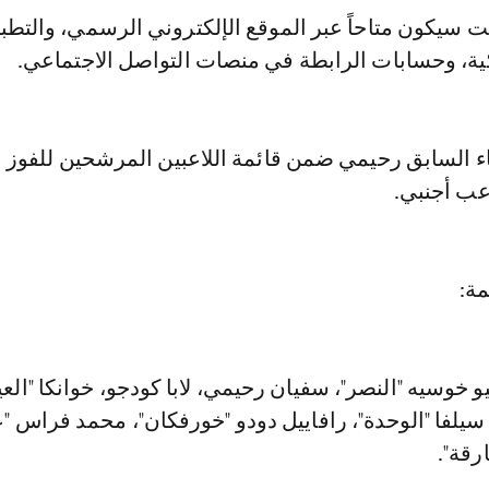
ت سيكون متاحاً عبر الموقع الإلكتروني الرسمي، والتطب
كية، وحسابات الرابطة في منصات التواصل الاجتماعي.
ء السابق رحيمي ضمن قائمة اللاعبين المرشحين للفوز ب
عب أجنبي.
مة:
و خوسيه "النصر"، سفيان رحيمي، لابا كودجو، خوانكا "الع
 سيلفا "الوحدة"، رافاييل دودو "خورفكان"، محمد فراس "
رقة".