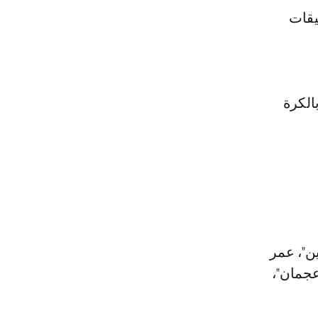
يقات
الكرة
ين"، عمر
عجمان"،