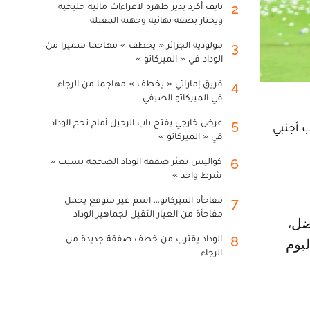
نايف أكرد يدير ظهره لاغراءات مالية خليجية
2
ويختار بصفة نهائية وجهته المقبلة
مولودية الجزائر « يخطف » مهاجما متميزا من
3
الوداد في « الميركاتو »
فريق إماراتي « يخطف » مهاجما من الرجاء
4
في الميركاتو الصيفي
عرض خارجي يفتح باب الرحيل أمام نجم الوداد
5
ب أجنبي
في « الميركاتو »
كواليس تعثر صفقة الوداد الضخمة بسبب «
6
شرط واحد »
مفاجأة الميركاتو... اسم غير متوقع يحمل
7
مفاجأة من العيار الثقيل لجماهير الوداد
الوداد يقترب من خطف صفقة جديدة من
8
 اليوم
الرجاء