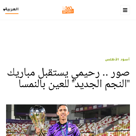
العربية
▾
أسود الأطلس
صور .. رحيمي يستقبل مباريك
"النجم الجديد" للعين بالنمسا