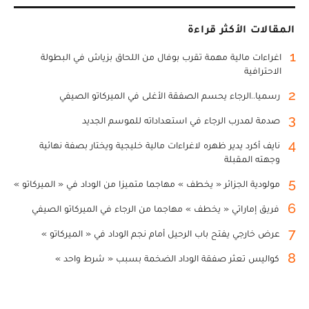
المقالات الأكثر قراءة
1
اغراءات مالية مهمة تقرب بوفال من اللحاق بزياش في البطولة
الاحترافية
2
رسميا..الرجاء يحسم الصفقة الأغلى في الميركاتو الصيفي
3
صدمة لمدرب الرجاء في استعداداته للموسم الجديد
4
نايف أكرد يدير ظهره لاغراءات مالية خليجية ويختار بصفة نهائية
وجهته المقبلة
5
مولودية الجزائر « يخطف » مهاجما متميزا من الوداد في « الميركاتو »
6
فريق إماراتي « يخطف » مهاجما من الرجاء في الميركاتو الصيفي
7
عرض خارجي يفتح باب الرحيل أمام نجم الوداد في « الميركاتو »
8
كواليس تعثر صفقة الوداد الضخمة بسبب « شرط واحد »