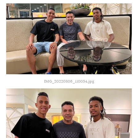
IMG_20220806_110054.jpg