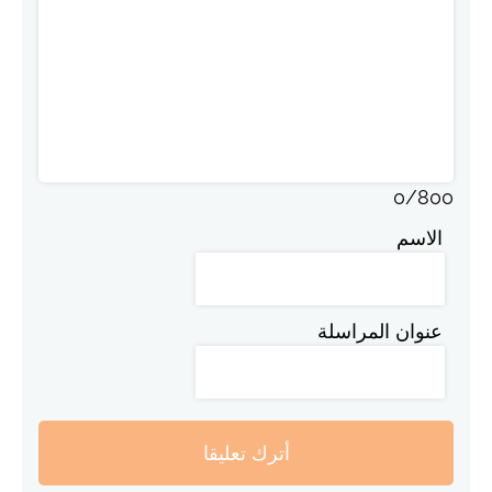
0
/
800
الاسم
عنوان المراسلة
أترك تعليقا