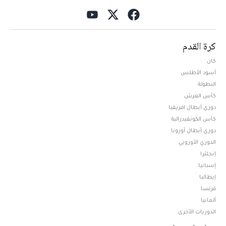
كرة القدم
كان
أسود الأطلس
البطولة
كأس العرش
دوري أبطال افريقيا
كأس الكونفيدرالية
دوري أبطال أوروبا
الدوري الأوروبي
إنجلترا
إسبانيا
إيطاليا
فرنسا
ألمانيا
الدوريات الأخرى