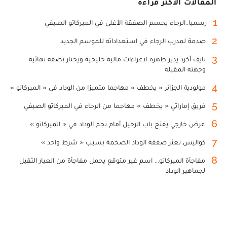
المقالات الأكثر قراءة
1
رسميا..الرجاء يحسم الصفقة الأغلى في الميركاتو الصيفي
2
صدمة لمدرب الرجاء في استعداداته للموسم الجديد
3
نايف أكرد يدير ظهره لاغراءات مالية خليجية ويختار بصفة نهائية
وجهته المقبلة
4
مولودية الجزائر « يخطف » مهاجما متميزا من الوداد في « الميركاتو »
5
فريق إماراتي « يخطف » مهاجما من الرجاء في الميركاتو الصيفي
6
عرض خارجي يفتح باب الرحيل أمام نجم الوداد في « الميركاتو »
7
كواليس تعثر صفقة الوداد الضخمة بسبب « شرط واحد »
8
مفاجأة الميركاتو... اسم غير متوقع يحمل مفاجأة من العيار الثقيل
لجماهير الوداد