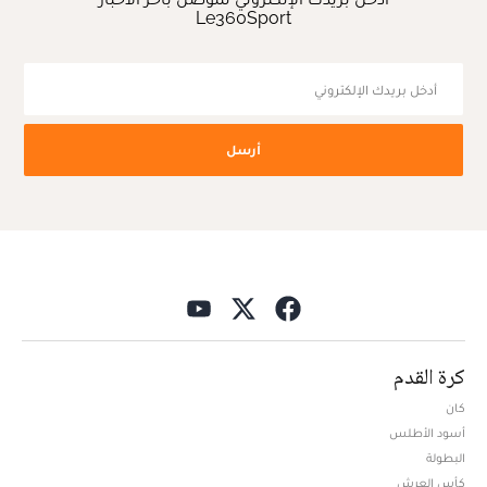
Le360Sport
أرسل
كرة القدم
كان
أسود الأطلس
البطولة
كأس العرش