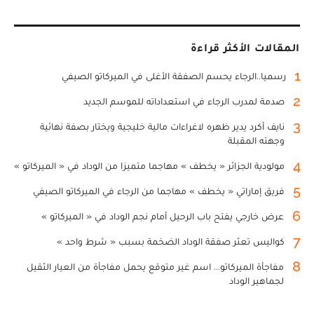
المقالات الأكثر قراءة
1
رسميا..الرجاء يحسم الصفقة الأغلى في الميركاتو الصيفي
2
صدمة لمدرب الرجاء في استعداداته للموسم الجديد
3
نايف أكرد يدير ظهره لاغراءات مالية خليجية ويختار بصفة نهائية
وجهته المقبلة
4
مولودية الجزائر « يخطف » مهاجما متميزا من الوداد في « الميركاتو »
5
فريق إماراتي « يخطف » مهاجما من الرجاء في الميركاتو الصيفي
6
عرض خارجي يفتح باب الرحيل أمام نجم الوداد في « الميركاتو »
7
كواليس تعثر صفقة الوداد الضخمة بسبب « شرط واحد »
8
مفاجأة الميركاتو... اسم غير متوقع يحمل مفاجأة من العيار الثقيل
لجماهير الوداد