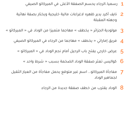
1
رسميا..الرجاء يحسم الصفقة الأغلى في الميركاتو الصيفي
2
نايف أكرد يدير ظهره لاغراءات مالية خليجية ويختار بصفة نهائية
وجهته المقبلة
3
مولودية الجزائر « يخطف » مهاجما متميزا من الوداد في « الميركاتو »
4
فريق إماراتي « يخطف » مهاجما من الرجاء في الميركاتو الصيفي
5
عرض خارجي يفتح باب الرحيل أمام نجم الوداد في « الميركاتو »
6
كواليس تعثر صفقة الوداد الضخمة بسبب « شرط واحد »
7
مفاجأة الميركاتو... اسم غير متوقع يحمل مفاجأة من العيار الثقيل
لجماهير الوداد
8
الوداد يقترب من خطف صفقة جديدة من الرجاء