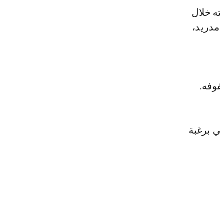
ه خلال
مدريد،
وفه.
ي برغبة