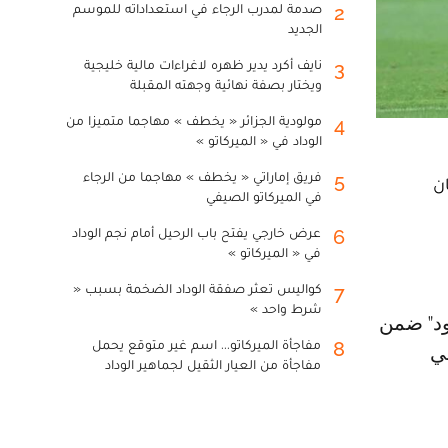
صدمة لمدرب الرجاء في استعداداته للموسم
2
الجديد
نايف أكرد يدير ظهره لاغراءات مالية خليجية
3
ويختار بصفة نهائية وجهته المقبلة
مولودية الجزائر « يخطف » مهاجما متميزا من
4
الوداد في « الميركاتو »
فريق إماراتي « يخطف » مهاجما من الرجاء
5
ن
في الميركاتو الصيفي
عرض خارجي يفتح باب الرحيل أمام نجم الوداد
6
في « الميركاتو »
كواليس تعثر صفقة الوداد الضخمة بسبب «
7
شرط واحد »
مفاجأة الميركاتو... اسم غير متوقع يحمل
8
ي
مفاجأة من العيار الثقيل لجماهير الوداد