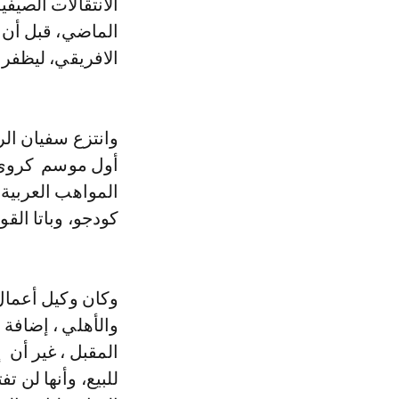
الانتقالات الصيف
الماضي، قبل أن
الافريقي، ليظفر ب
وانتزع سفيان ا
أول موسم كروي ف
المواهب العربية
كودجو، وباتا الق
وكان وكيل أعمال
والأهلي ، إضافة 
المقبل ، غير أن 
للبيع، وأنها لن ت