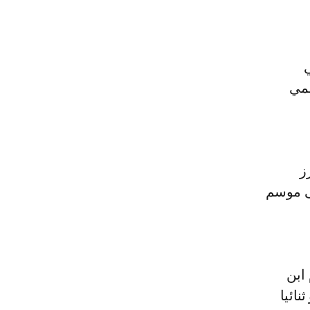
ي
لمي
ز
لى موسم
ابن
ائيا