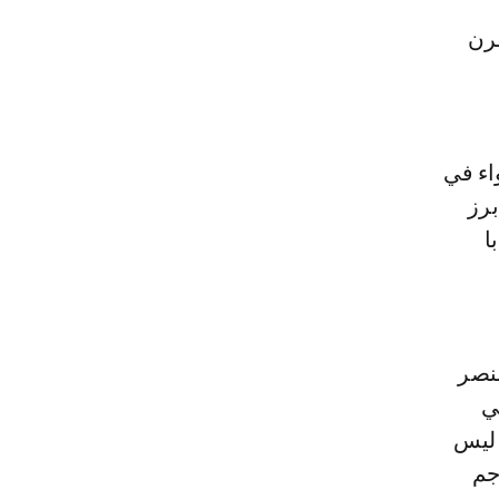
رن
اء في
برز
ا
لنصر
ي
 ليس
جم