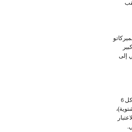
قب
ال الميركاتو
بير
حالي إلى
الانتقالات، وذلك بموجب عملية حسابية يجريها الموقع (ترانسفير ماركت) كل 6
توية)،
عتبار
.