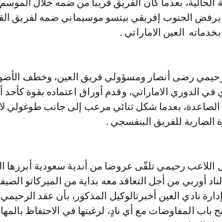
ية الحالية، بعدما كان الفريق قريبا من ضمه خلال الموسم
 يرفض الجنوب إفريقي بيتسو موسيماني ضمه لفريق الق
خدماته العين الاماراتي .
لرحيمي رضى أنصار ومسؤولي فريق العين، وخطف الأضو
ي الدوري الاماراتي، وقدم أوراق اعتماده بقوة كأحد أ
 الصاعدة، بعدما شكل ثنائي مرعب إلى جانب طوغولي لاب
وة الضاربة للفريق البنفسجي .
 اللاعب رحيمي تلقّى عروضا من أندية سعودية أبرزها ا
لناد أوربي من أجل التعاقد معه بداية من الميركاتو الصيف
إدارة نادي العين أخبرتالوكيل المذكور، بأن عقد الرحيمي
فتح باب المفاوضات مع أي نادٍ، لرغبتها في الاحتفاظ بالمها