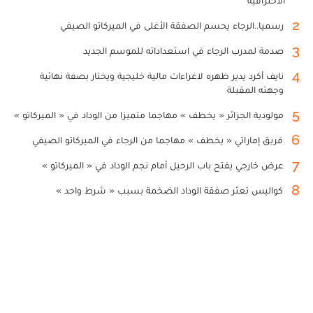
الاحترافية
2
رسميا..الرجاء يحسم الصفقة الأغلى في الميركاتو الصيفي
3
صدمة لمدرب الرجاء في استعداداته للموسم الجديد
4
نايف أكرد يدير ظهره لاغراءات مالية خليجية ويختار بصفة نهائية
وجهته المقبلة
5
مولودية الجزائر « يخطف » مهاجما متميزا من الوداد في « الميركاتو »
6
فريق إماراتي « يخطف » مهاجما من الرجاء في الميركاتو الصيفي
7
عرض خارجي يفتح باب الرحيل أمام نجم الوداد في « الميركاتو »
8
كواليس تعثر صفقة الوداد الضخمة بسبب « شرط واحد »