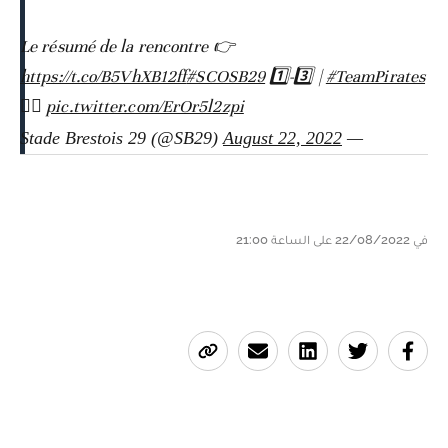
Le résumé de la rencontre 👉
https://t.co/B5VhXB12ff
#SCOSB29
1️⃣-3️⃣ |
#TeamPirates
🏴‍☠️
pic.twitter.com/ErOr5l2zpi
August 22, 2022
— Stade Brestois 29 (@SB29)
في 22/08/2022 على الساعة 21:00