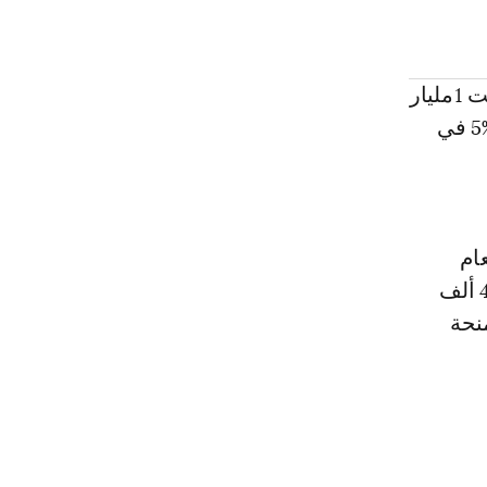
وانضم الحثيمي إلى بطل الدوري التركي الأسبوع الماضي في صفقة قاربت 1مليار
و200 مليون سنتيم، مع استفادة فريقه الأصلي الفتح الرباطي ، من نسبة %5 في
ام
الأول بلغت 300 الف أورو، فيما تبلغ خلال العام الثاني 325 ألف يورو، و400 ألف
منحة