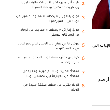
نايف أكرد يدير ظهره لاغراءات مالية خليجية
2
ويختار بصفة نهائية وجهته المقبلة
مولودية الجزائر « يخطف » مهاجما متميزا من
3
الوداد في « الميركاتو »
فريق إماراتي « يخطف » مهاجما من الرجاء
4
في الميركاتو الصيفي
عرض خارجي يفتح باب الرحيل أمام نجم الوداد
5
إياب التي
في « الميركاتو »
كواليس تعثر صفقة الوداد الضخمة بسبب «
6
شرط واحد »
مفاجأة الميركاتو... اسم غير متوقع يحمل
7
مفاجأة من العيار الثقيل لجماهير الوداد
الوداد يقترب من خطف صفقة جديدة من
8
الرجاء