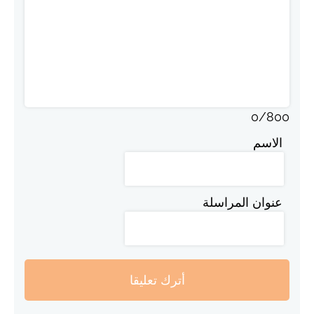
0
/
800
الاسم
عنوان المراسلة
أترك تعليقا