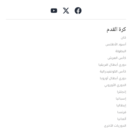
كرة القدم
كان
أسود الأطلس
البطولة
كأس العرش
دوري أبطال افريقيا
كأس الكونفيدرالية
دوري أبطال أوروبا
الدوري الأوروبي
إنجلترا
إسبانيا
إيطاليا
فرنسا
ألمانيا
الدوريات الأخرى