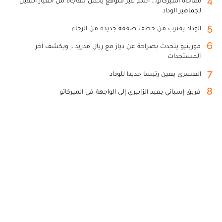
4
مفاجأة الميركاتو... اسم غير متوقع يحمل مفاجأة من العيار الثقيل
لجماهير الوداد
5
الوداد يقترب من خطف صفقة جديدة من الرجاء
6
مورينيو يتحدث بصراحة عن دياز مع ريال مدريد... ويكشف آخر
المستجدات
7
العسري يعين رئيسا جديدا للوداد
8
فريق إسباني يعيد الزابيري إلى الواجهة في الميركاتو