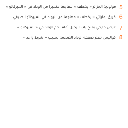
5
مولودية الجزائر « يخطف » مهاجما متميزا من الوداد في « الميركاتو »
6
فريق إماراتي « يخطف » مهاجما من الرجاء في الميركاتو الصيفي
7
عرض خارجي يفتح باب الرحيل أمام نجم الوداد في « الميركاتو »
8
كواليس تعثر صفقة الوداد الضخمة بسبب « شرط واحد »