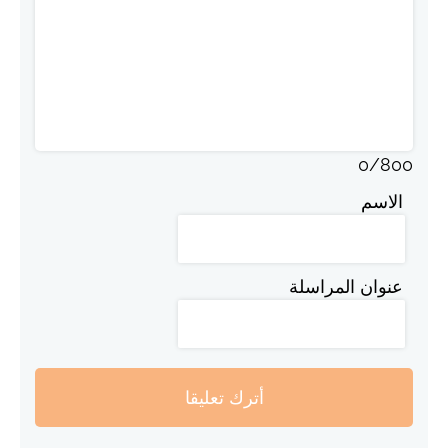
0
/
800
الاسم
عنوان المراسلة
أترك تعليقا