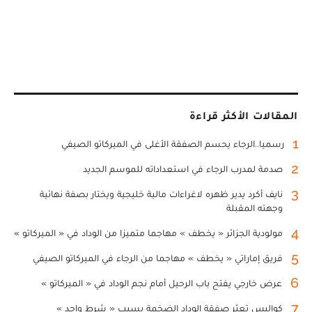
المقالات الأكثر قراءة
1
رسميا..الرجاء يحسم الصفقة الأغلى في الميركاتو الصيفي
2
صدمة لمدرب الرجاء في استعداداته للموسم الجديد
3
نايف أكرد يدير ظهره لاغراءات مالية خليجية ويختار بصفة نهائية
وجهته المقبلة
4
مولودية الجزائر « يخطف » مهاجما متميزا من الوداد في « الميركاتو »
5
فريق إماراتي « يخطف » مهاجما من الرجاء في الميركاتو الصيفي
6
عرض خارجي يفتح باب الرحيل أمام نجم الوداد في « الميركاتو »
7
كواليس تعثر صفقة الوداد الضخمة بسبب « شرط واحد »